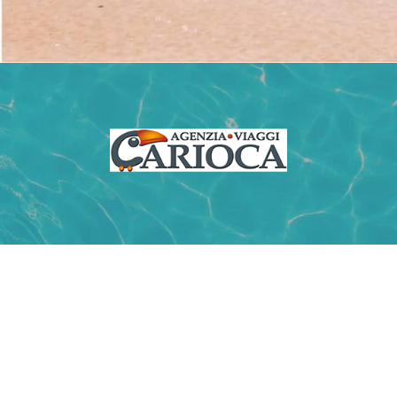
CONTATTACI
Telefono: +390141831957
SCRIVICI SU
advcarioca@cariocaviaggi.com